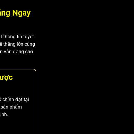
Tặng Ngay
 thông tin tuyệt
lệ thắng lớn cùng
ên vẫn đang chờ
cược
 chính đặt tại
ng sản phẩm
ịnh.