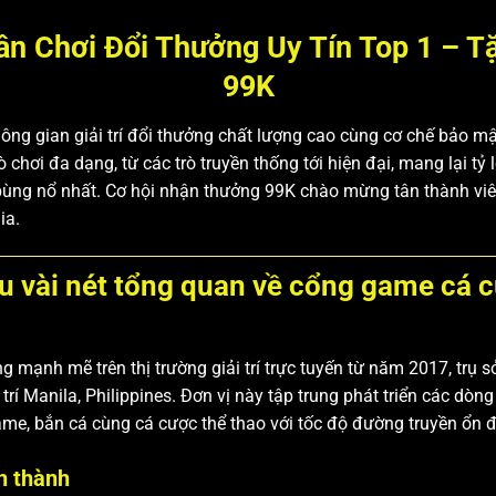
ân Chơi Đổi Thưởng Uy Tín Top 1 – 
99K
ông gian giải trí đổi thưởng chất lượng cao cùng cơ chế bảo mật
 chơi đa dạng, từ các trò truyền thống tới hiện đại, mang lại tỷ 
ùng nổ nhất. Cơ hội nhận thưởng 99K chào mừng tân thành vi
ia.
ệu vài nét tổng quan về cổng game cá 
g mạnh mẽ trên thị trường giải trí trực tuyến từ năm 2017, trụ sở
 trí Manila, Philippines. Đơn vị này tập trung phát triển các dò
game, bắn cá cùng cá cược thể thao với tốc độ đường truyền ổn đ
h thành