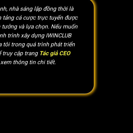
ement and
cạnh đó,
h, nhà sáng lập đồng thời là
 hội viên được
 tảng cá cược trực tuyến được
ing
n tưởng và lựa chọn. Nếu muốn
WIN
đáp ứng
ành trình xây dựng IWINCLUB
 tôi trong quá trình phát triển
 truy cập trang
Tác giả CEO
xem thông tin chi tiết.