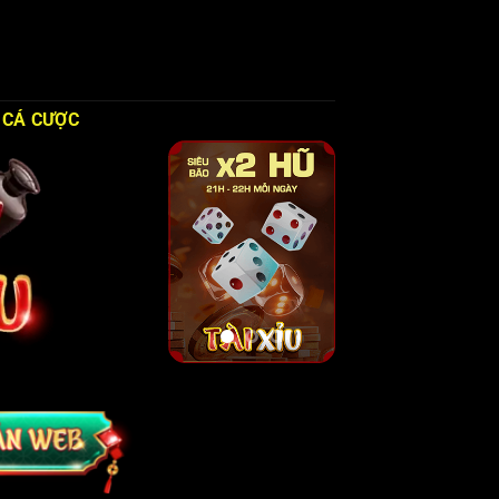
 CÁ CƯỢC