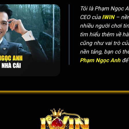
 động dưới sự giám sát chặt chẽ từ PAGCOR (Philippine Amus
tion) – tổ chức quản lý giải trí hàng đầu tại Philippines. Bên 
Tôi là Phạm Ngọc An
 mật SSL 256-bit từ GeoTrust đảm bảo mọi dữ liệu cá nhân của
CEO của
IWIN
– nền
oàn, ngăn chặn tình trạng rò rỉ thông tin. Sự kiểm định từ Gam
nhiều người chơi ti
International (GLI) cũng xác nhận các trò chơi trên cổng game
I
tìm hiểu thêm về h
ất lượng quốc tế về tính ngẫu nhiên và công bằng.
cũng như vai trò của
nền tảng, bạn có thể
Phạm Ngọc Anh
để 