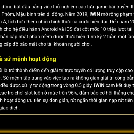
t động bắt đầu bằng việc thử nghiệm các tựa game bài truyền 
 Phỏm, Mậu binh trên di động. Năm 2019,
IWIN
mở rộng phạm v
Á, tích hợp thêm nhiều hình thức cá cược hiện đại. Đến năm 2
 cho hệ điều hành Android và iOS đạt cột mốc 10 triệu lượt tải
 bản cập nhật phần mềm được thực hiện định kỳ 2 tuần một lần
ng cấp độ bảo mật cho tài khoản người chơi.
à sứ mệnh hoạt động
õi là trở thành điểm đến giải trí trực tuyến có lượng truy cập ca
 Sứ mệnh tập trung vào việc tạo ra không gian giải trí công bằn
 đều được xử lý tự động trong vòng 0.5 giây.
IWIN
cam kết duy tr
 các trò chơi slot luôn ở mức trên 96%, đảm bảo cơ hội thắng c
h hoạt động ưu tiên sự đơn giản, rút ngắn thời gian nạp rút tiề
giao dịch.
nhận uy tín quốc tế