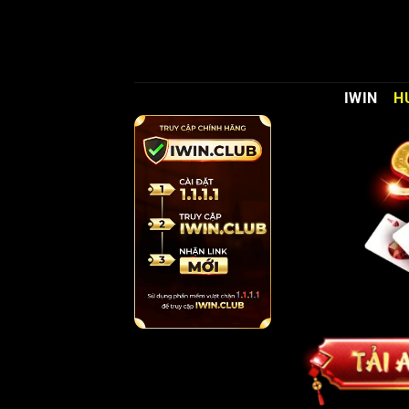
Skip
to
content
IWIN
H